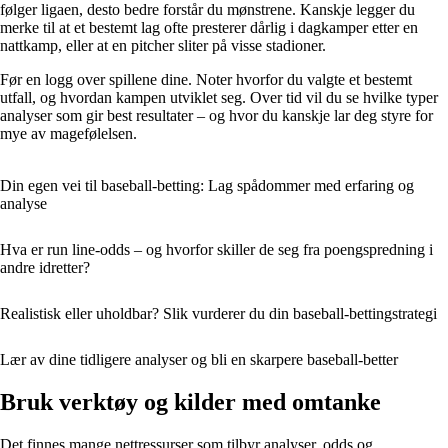
følger ligaen, desto bedre forstår du mønstrene. Kanskje legger du
merke til at et bestemt lag ofte presterer dårlig i dagkamper etter en
nattkamp, eller at en pitcher sliter på visse stadioner.
Før en logg over spillene dine. Noter hvorfor du valgte et bestemt
utfall, og hvordan kampen utviklet seg. Over tid vil du se hvilke typer
analyser som gir best resultater – og hvor du kanskje lar deg styre for
mye av magefølelsen.
Din egen vei til baseball-betting: Lag spådommer med erfaring og
analyse
Hva er run line-odds – og hvorfor skiller de seg fra poengspredning i
andre idretter?
Realistisk eller uholdbar? Slik vurderer du din baseball-bettingstrategi
Lær av dine tidligere analyser og bli en skarpere baseball-better
Bruk verktøy og kilder med omtanke
Det finnes mange nettressurser som tilbyr analyser, odds og