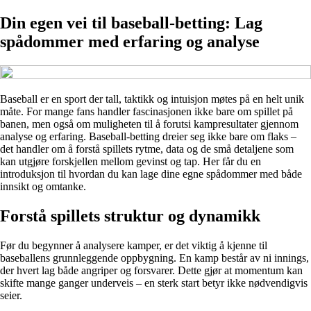
Din egen vei til baseball-betting: Lag
spådommer med erfaring og analyse
Baseball er en sport der tall, taktikk og intuisjon møtes på en helt unik
måte. For mange fans handler fascinasjonen ikke bare om spillet på
banen, men også om muligheten til å forutsi kampresultater gjennom
analyse og erfaring. Baseball-betting dreier seg ikke bare om flaks –
det handler om å forstå spillets rytme, data og de små detaljene som
kan utgjøre forskjellen mellom gevinst og tap. Her får du en
introduksjon til hvordan du kan lage dine egne spådommer med både
innsikt og omtanke.
Forstå spillets struktur og dynamikk
Før du begynner å analysere kamper, er det viktig å kjenne til
baseballens grunnleggende oppbygning. En kamp består av ni innings,
der hvert lag både angriper og forsvarer. Dette gjør at momentum kan
skifte mange ganger underveis – en sterk start betyr ikke nødvendigvis
seier.