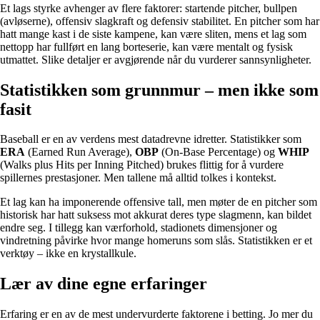
Et lags styrke avhenger av flere faktorer: startende pitcher, bullpen
(avløserne), offensiv slagkraft og defensiv stabilitet. En pitcher som har
hatt mange kast i de siste kampene, kan være sliten, mens et lag som
nettopp har fullført en lang borteserie, kan være mentalt og fysisk
utmattet. Slike detaljer er avgjørende når du vurderer sannsynligheter.
Statistikken som grunnmur – men ikke som
fasit
Baseball er en av verdens mest datadrevne idretter. Statistikker som
ERA
(Earned Run Average),
OBP
(On-Base Percentage) og
WHIP
(Walks plus Hits per Inning Pitched) brukes flittig for å vurdere
spillernes prestasjoner. Men tallene må alltid tolkes i kontekst.
Et lag kan ha imponerende offensive tall, men møter de en pitcher som
historisk har hatt suksess mot akkurat deres type slagmenn, kan bildet
endre seg. I tillegg kan værforhold, stadionets dimensjoner og
vindretning påvirke hvor mange homeruns som slås. Statistikken er et
verktøy – ikke en krystallkule.
Lær av dine egne erfaringer
Erfaring er en av de mest undervurderte faktorene i betting. Jo mer du