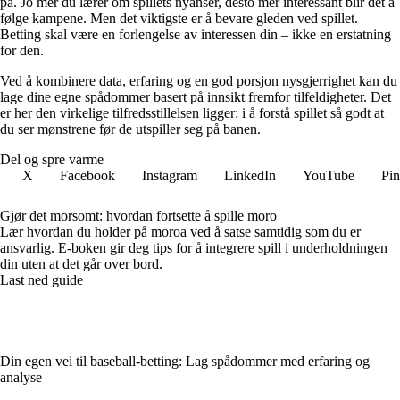
på. Jo mer du lærer om spillets nyanser, desto mer interessant blir det å
følge kampene. Men det viktigste er å bevare gleden ved spillet.
Betting skal være en forlengelse av interessen din – ikke en erstatning
for den.
Ved å kombinere data, erfaring og en god porsjon nysgjerrighet kan du
lage dine egne spådommer basert på innsikt fremfor tilfeldigheter. Det
er her den virkelige tilfredsstillelsen ligger: i å forstå spillet så godt at
du ser mønstrene før de utspiller seg på banen.
Del og spre varme
X
Facebook
Instagram
LinkedIn
YouTube
Pin
Gjør det morsomt: hvordan fortsette å spille moro
Lær hvordan du holder på moroa ved å satse samtidig som du er
ansvarlig. E-boken gir deg tips for å integrere spill i underholdningen
din uten at det går over bord.
Last ned guide
Din egen vei til baseball-betting: Lag spådommer med erfaring og
analyse