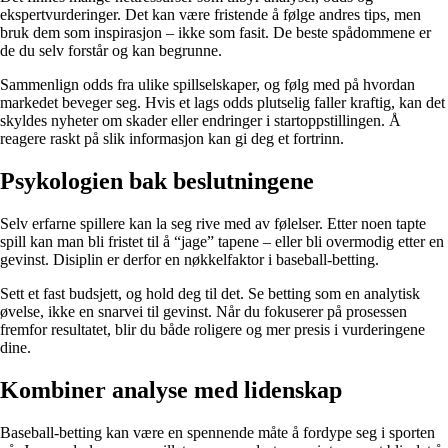
ekspertvurderinger. Det kan være fristende å følge andres tips, men
bruk dem som inspirasjon – ikke som fasit. De beste spådommene er
de du selv forstår og kan begrunne.
Sammenlign odds fra ulike spillselskaper, og følg med på hvordan
markedet beveger seg. Hvis et lags odds plutselig faller kraftig, kan det
skyldes nyheter om skader eller endringer i startoppstillingen. Å
reagere raskt på slik informasjon kan gi deg et fortrinn.
Psykologien bak beslutningene
Selv erfarne spillere kan la seg rive med av følelser. Etter noen tapte
spill kan man bli fristet til å “jage” tapene – eller bli overmodig etter en
gevinst. Disiplin er derfor en nøkkelfaktor i baseball-betting.
Sett et fast budsjett, og hold deg til det. Se betting som en analytisk
øvelse, ikke en snarvei til gevinst. Når du fokuserer på prosessen
fremfor resultatet, blir du både roligere og mer presis i vurderingene
dine.
Kombiner analyse med lidenskap
Baseball-betting kan være en spennende måte å fordype seg i sporten