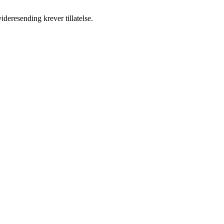
ideresending krever tillatelse.