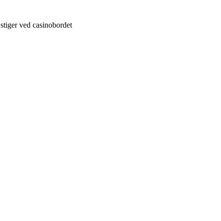
stiger ved casinobordet