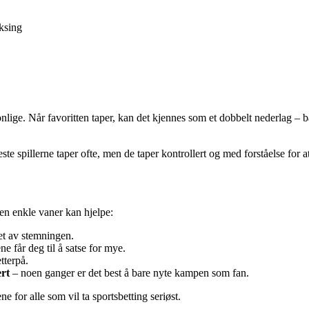
oksing
onlige. Når favoritten taper, kan det kjennes som et dobbelt nederlag – 
e spillerne taper ofte, men de taper kontrollert og med forståelse for at 
oen enkle vaner kan hjelpe:
et av stemningen.
ne får deg til å satse for mye.
tterpå.
ert
– noen ganger er det best å bare nyte kampen som fan.
e for alle som vil ta sportsbetting seriøst.