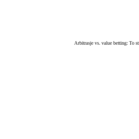
Arbitrasje vs. value betting: To s