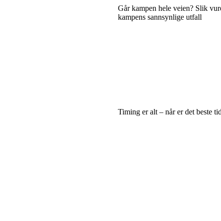
Går kampen hele veien? Slik vur
kampens sannsynlige utfall
Timing er alt – når er det beste t