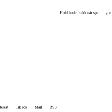
Hold hodet kaldt når spenningen 
terest
TikTok
Mail
RSS