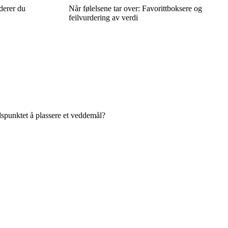
derer du
Når følelsene tar over: Favorittboksere og
feilvurdering av verdi
idspunktet å plassere et veddemål?