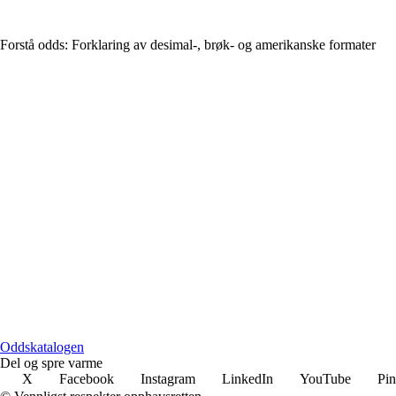
Forstå odds: Forklaring av desimal-, brøk- og amerikanske formater
Oddskatalogen
Del og spre varme
X
Facebook
Instagram
LinkedIn
YouTube
Pin