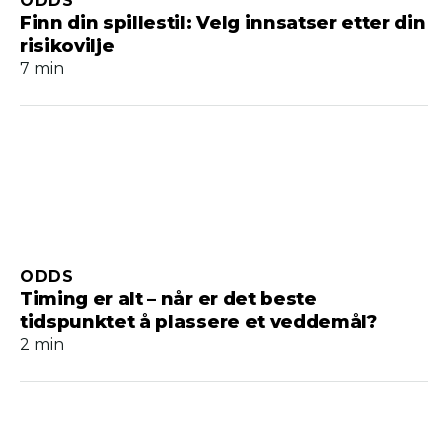
ODDS
Finn din spillestil: Velg innsatser etter din
risikovilje
7 min
ODDS
Timing er alt – når er det beste
tidspunktet å plassere et veddemål?
2 min