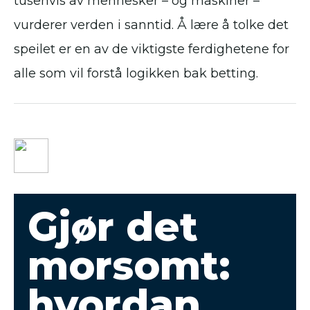
tusenvis av mennesker – og maskiner –
vurderer verden i sanntid. Å lære å tolke det
speilet er en av de viktigste ferdighetene for
alle som vil forstå logikken bak betting.
Gjør det
morsomt:
hvordan