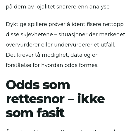
på dem av lojalitet snarere enn analyse.
Dyktige spillere prøver å identifisere nettopp
disse skjevhetene – situasjoner der markedet
overvurderer eller undervurderer et utfall.
Det krever tålmodighet, data og en
forståelse for hvordan odds formes.
Odds som
rettesnor – ikke
som fasit