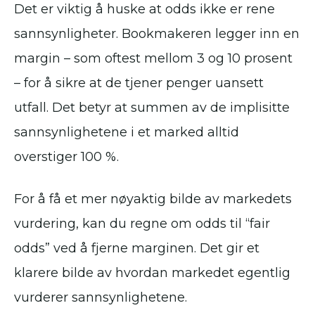
Det er viktig å huske at odds ikke er rene
sannsynligheter. Bookmakeren legger inn en
margin – som oftest mellom 3 og 10 prosent
– for å sikre at de tjener penger uansett
utfall. Det betyr at summen av de implisitte
sannsynlighetene i et marked alltid
overstiger 100 %.
For å få et mer nøyaktig bilde av markedets
vurdering, kan du regne om odds til “fair
odds” ved å fjerne marginen. Det gir et
klarere bilde av hvordan markedet egentlig
vurderer sannsynlighetene.