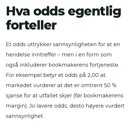
Hva odds egentlig
forteller
Et odds uttrykker sannsynligheten for at en
hendelse inntreffer – men i en form som
også inkluderer bookmakerens fortjeneste.
For eksempel betyr et odds på 2,00 at
markedet vurderer at det er omtrent 50 %
sjanse for at utfallet skjer (før bookmakerens
margin). Jo lavere odds, desto høyere vurdert
sannsynlighet.