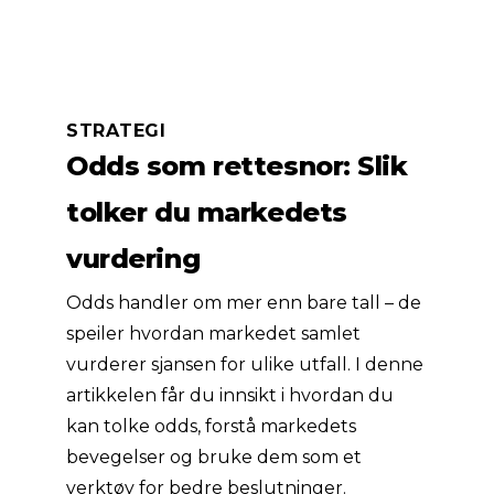
STRATEGI
Odds som rettesnor: Slik
tolker du markedets
vurdering
Odds handler om mer enn bare tall – de
speiler hvordan markedet samlet
vurderer sjansen for ulike utfall. I denne
artikkelen får du innsikt i hvordan du
kan tolke odds, forstå markedets
bevegelser og bruke dem som et
verktøy for bedre beslutninger.