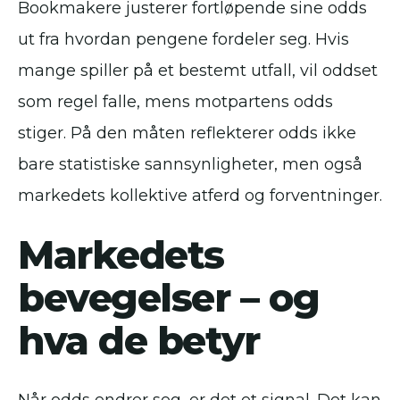
Bookmakere justerer fortløpende sine odds
ut fra hvordan pengene fordeler seg. Hvis
mange spiller på et bestemt utfall, vil oddset
som regel falle, mens motpartens odds
stiger. På den måten reflekterer odds ikke
bare statistiske sannsynligheter, men også
markedets kollektive atferd og forventninger.
Markedets
bevegelser – og
hva de betyr