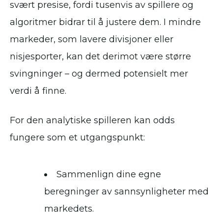
svært presise, fordi tusenvis av spillere og
algoritmer bidrar til å justere dem. I mindre
markeder, som lavere divisjoner eller
nisjesporter, kan det derimot være større
svingninger – og dermed potensielt mer
verdi å finne.
For den analytiske spilleren kan odds
fungere som et utgangspunkt:
Sammenlign dine egne
beregninger av sannsynligheter med
markedets.