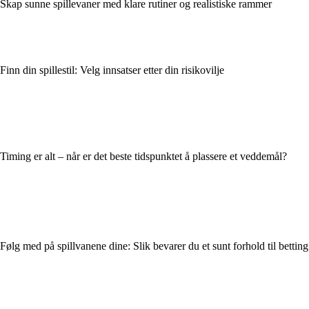
Skap sunne spillevaner med klare rutiner og realistiske rammer
Finn din spillestil: Velg innsatser etter din risikovilje
Timing er alt – når er det beste tidspunktet å plassere et veddemål?
Følg med på spillvanene dine: Slik bevarer du et sunt forhold til betting