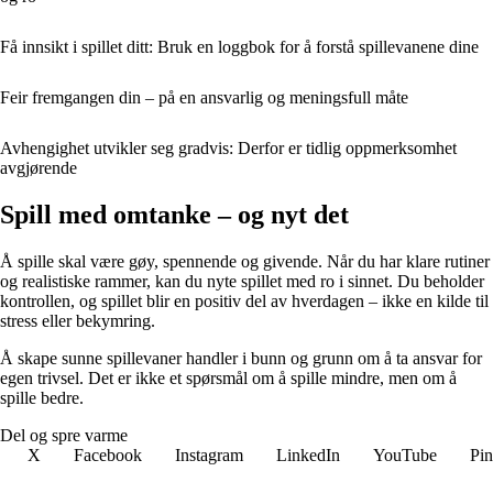
Få innsikt i spillet ditt: Bruk en loggbok for å forstå spillevanene dine
Feir fremgangen din – på en ansvarlig og meningsfull måte
Avhengighet utvikler seg gradvis: Derfor er tidlig oppmerksomhet
avgjørende
Spill med omtanke – og nyt det
Å spille skal være gøy, spennende og givende. Når du har klare rutiner
og realistiske rammer, kan du nyte spillet med ro i sinnet. Du beholder
kontrollen, og spillet blir en positiv del av hverdagen – ikke en kilde til
stress eller bekymring.
Å skape sunne spillevaner handler i bunn og grunn om å ta ansvar for
egen trivsel. Det er ikke et spørsmål om å spille mindre, men om å
spille bedre.
Del og spre varme
X
Facebook
Instagram
LinkedIn
YouTube
Pin