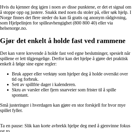
Hvis du kjenner deg igjen i noen av disse punktene, er det et signal om
å stoppe opp og justere. Snakk med noen du stoler på, eller søk hjelp. I
Norge finnes det flere steder du kan få gratis og anonym rådgivning,
som Hjelpelinjen for spilleavhengighet (800 800 40) eller via
helsenorge.no.
Gjør det enkelt å holde fast ved rammene
Det kan være krevende å holde fast ved egne beslutninger, spesielt når
spillene er lett tilgjengelige. Derfor kan det hjelpe å gjøre det praktisk
enkelt å følge sine egne regler:
Bruk apper eller verktøy som hjelper deg å holde oversikt over
tid og forbruk.
Sett av spillfrie dager i kalenderen.
Skru av varsler eller fjern snarveier som frister til å spille
spontant.
Små justeringer i hverdagen kan gjøre en stor forskjell for hvor mye
spillet fyller.
Ta en pause: Slik kan korte avbrekk hjelpe deg med å gjenvinne fokus
og ro