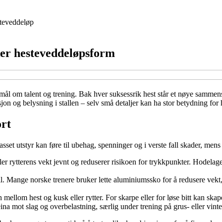
teveddeløp
ker hesteveddeløpsform
smål om talent og trening. Bak hver suksessrik hest står et nøye sammens
sjon og belysning i stallen – selv små detaljer kan ha stor betydning for 
ort
passet utstyr kan føre til ubehag, spenninger og i verste fall skader, men
ler rytterens vekt jevnt og reduserer risikoen for trykkpunkter. Hodelage
. Mange norske trenere bruker lette aluminiumssko for å redusere vekt, 
 mellom hest og kusk eller rytter. For skarpe eller for løse bitt kan ska
a mot slag og overbelastning, særlig under trening på grus- eller vinte