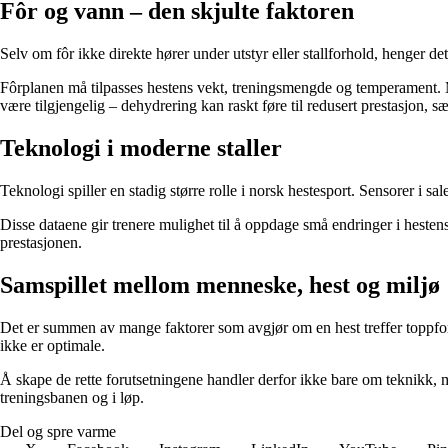
Fôr og vann – den skjulte faktoren
Selv om fôr ikke direkte hører under utstyr eller stallforhold, henger d
Fôrplanen må tilpasses hestens vekt, treningsmengde og temperament. Ma
være tilgjengelig – dehydrering kan raskt føre til redusert prestasjon,
Teknologi i moderne staller
Teknologi spiller en stadig større rolle i norsk hestesport. Sensorer i s
Disse dataene gir trenere mulighet til å oppdage små endringer i hestens a
prestasjonen.
Samspillet mellom menneske, hest og miljø
Det er summen av mange faktorer som avgjør om en hest treffer toppform
ikke er optimale.
Å skape de rette forutsetningene handler derfor ikke bare om teknikk, me
treningsbanen og i løp.
Del og spre varme