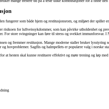
 bruker mange trenere tid på å teste ulike kombinasjoner for å finne de
usjon
len fungerer som både hjem og restitusjonsrom, og miljøet der spiller en 
 risikoen for luftveissykdommer, som kan påvirke utholdenhet og pre
rer. For store svingninger kan føre til stress og svekket immunforsvar. I
sen og fremmer restitusjon. Mange moderne staller bruker lysstyring som
er og hovproblemer. Sagflis og halmpellets er populære valg i norske st
 for at hesten skal kunne restituere effektivt og møte trening og løp med
ldning