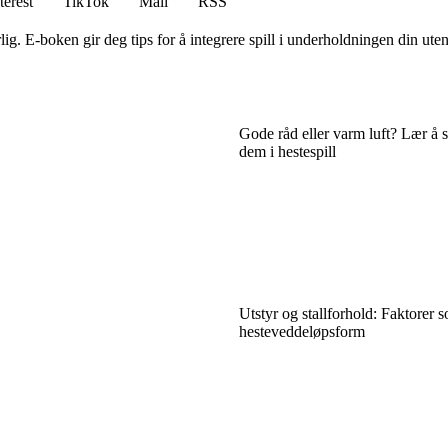
terest
TikTok
Mail
RSS
. E-boken gir deg tips for å integrere spill i underholdningen din uten
Gode råd eller varm luft? Lær å 
dem i hestespill
Utstyr og stallforhold: Faktorer 
hesteveddeløpsform