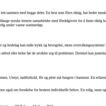
et tett sammen med begge deler. En hest som fôres riktig, har bedre muske
nge norske trenere samarbeider med fôrrådgivere for å finne riktig bala
 særlig under varme sommerløp.
aler og hodelag kan måle trykk og bevegelse, mens overvåkingssystemer i st
tferd eller helse før de utvikler seg til problemer. Dermed kan justeringe
en. Utstyr, stallforhold, fôr og pleie må fungere i harmoni. En erfaren
n også om forståelse for hestens individuelle behov. En rolig, sunn og v