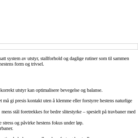
att system av utstyr, stallforhold og daglige rutiner som til sammen
hestens form og trivsel.
s korrekt utstyr kan optimalisere bevegelse og balanse.
t må gi presis kontakt uten å klemme eller forstyrre hestens naturlige
mens stål foretrekkes for bedre slitestyrke – spesielt på travbaner med
pe stress og påvirke hestens fokus under løp.
rbaner.