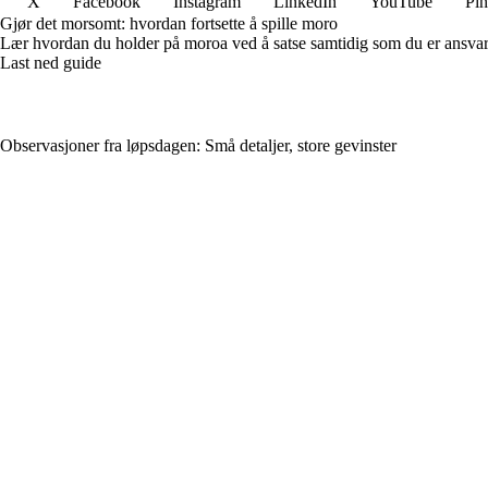
X
Facebook
Instagram
LinkedIn
YouTube
Pin
Gjør det morsomt: hvordan fortsette å spille moro
Lær hvordan du holder på moroa ved å satse samtidig som du er ansvarlig
Last ned guide
Observasjoner fra løpsdagen: Små detaljer, store gevinster