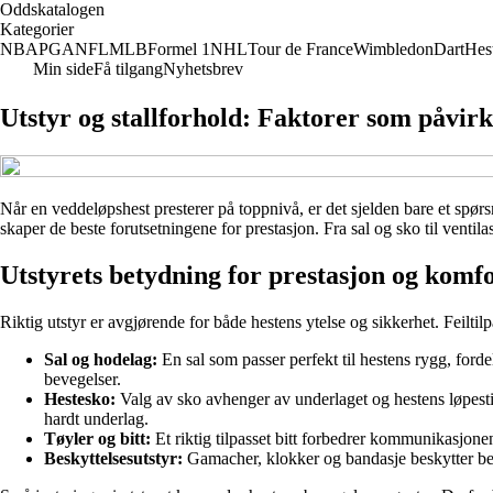
Oddskatalogen
Kategorier
NBA
PGA
NFL
MLB
Formel 1
NHL
Tour de France
Wimbledon
Dart
Hes
Min side
Få tilgang
Nyhetsbrev
Utstyr og stallforhold: Faktorer som påvir
Når en veddeløpshest presterer på toppnivå, er det sjelden bare et spør
skaper de beste forutsetningene for prestasjon. Fra sal og sko til ventila
Utstyrets betydning for prestasjon og komf
Riktig utstyr er avgjørende for både hestens ytelse og sikkerhet. Feiltil
Sal og hodelag:
En sal som passer perfekt til hestens rygg, forde
bevegelser.
Hestesko:
Valg av sko avhenger av underlaget og hestens løpestil
hardt underlag.
Tøyler og bitt:
Et riktig tilpasset bitt forbedrer kommunikasjonen
Beskyttelsesutstyr:
Gamacher, klokker og bandasje beskytter bein