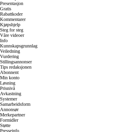
Presentasjon
Gratis
Rabattkoder
Kommentarer
Kjøpshjelp
Steg for steg
Våre videoer
Info
Kunnskapsgrunnlag
Veiledning
Vurdering
Stillingsannonser
Tips redaksjonen
Abonnent
Min konto
Løsning
Prisnivå
Avkastning
Systemer
Samarbeidsform
Annonsør
Merkepartner
Formidler
Støtte
Presseinfo