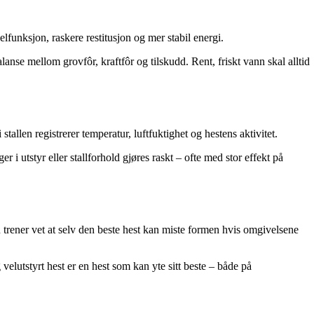
lfunksjon, raskere restitusjon og mer stabil energi.
nse mellom grovfôr, kraftfôr og tilskudd. Rent, friskt vann skal alltid
allen registrerer temperatur, luftfuktighet og hestens aktivitet.
r i utstyr eller stallforhold gjøres raskt – ofte med stor effekt på
 trener vet at selv den beste hest kan miste formen hvis omgivelsene
elutstyrt hest er en hest som kan yte sitt beste – både på