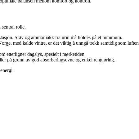
n optimale balansen mellom komfort og kontroll.
sentral rolle.
stasjon. Støv og ammoniakk fra urin må holdes på et minimum.
 Norge, med kalde vintre, er det viktig å unngå trekk samtidig som luften
 etterligner dagslys, spesielt i mørketiden.
aller på grunn av god absorberingsevne og enkel rengjøring.
 energi.