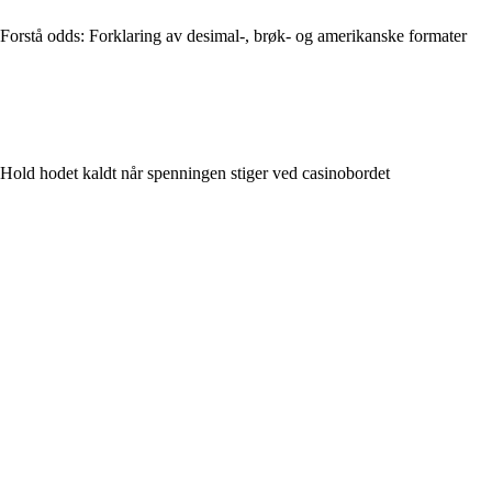
Forstå odds: Forklaring av desimal-, brøk- og amerikanske formater
Hold hodet kaldt når spenningen stiger ved casinobordet