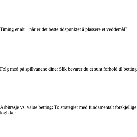
Timing er alt – når er det beste tidspunktet å plassere et veddemål?
Følg med på spillvanene dine: Slik bevarer du et sunt forhold til betting
Arbitrasje vs. value betting: To strategier med fundamentalt forskjellige
logikker