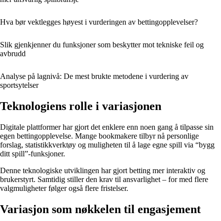
Hva bør vektlegges høyest i vurderingen av bettingopplevelser?
Slik gjenkjenner du funksjoner som beskytter mot tekniske feil og
avbrudd
Analyse på lagnivå: De mest brukte metodene i vurdering av
sportsytelser
Teknologiens rolle i variasjonen
Digitale plattformer har gjort det enklere enn noen gang å tilpasse sin
egen bettingopplevelse. Mange bookmakere tilbyr nå personlige
forslag, statistikkverktøy og muligheten til å lage egne spill via “bygg
ditt spill”-funksjoner.
Denne teknologiske utviklingen har gjort betting mer interaktiv og
brukerstyrt. Samtidig stiller den krav til ansvarlighet – for med flere
valgmuligheter følger også flere fristelser.
Variasjon som nøkkelen til engasjement