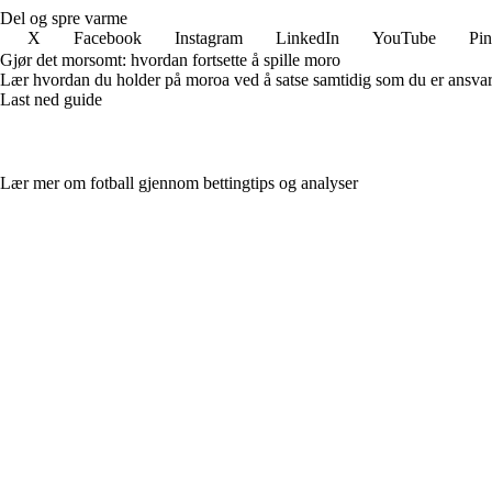
Del og spre varme
X
Facebook
Instagram
LinkedIn
YouTube
Pin
Gjør det morsomt: hvordan fortsette å spille moro
Lær hvordan du holder på moroa ved å satse samtidig som du er ansvarlig
Last ned guide
Lær mer om fotball gjennom bettingtips og analyser