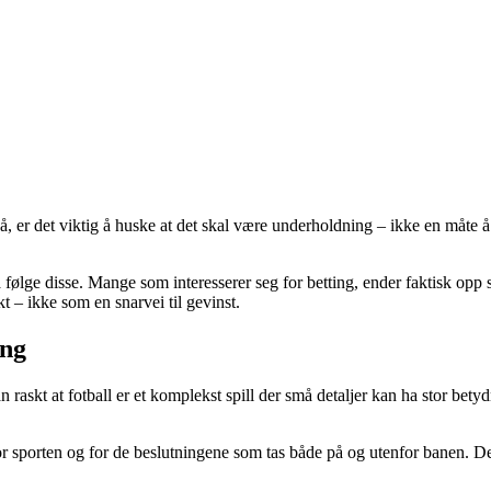
 er det viktig å huske at det skal være underholdning – ikke en måte å tj
 å følge disse. Mange som interesserer seg for betting, ender faktisk opp s
t – ikke som en snarvei til gevinst.
ing
askt at fotball er et komplekst spill der små detaljer kan ha stor betydn
or sporten og for de beslutningene som tas både på og utenfor banen. Det 