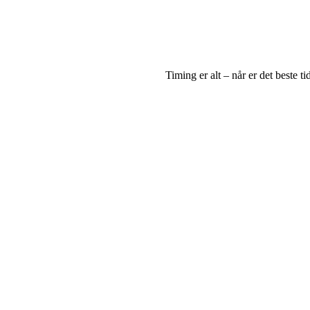
Timing er alt – når er det beste t