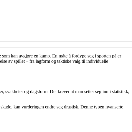
ne som kan avgjøre en kamp. En måte å fordype seg i sporten på er
e av spillet – fra lagform og taktiske valg til individuelle
, svakheter og dagsform. Det krever at man setter seg inn i statistikk,
 skade, kan vurderingen endre seg drastisk. Denne typen nyanserte