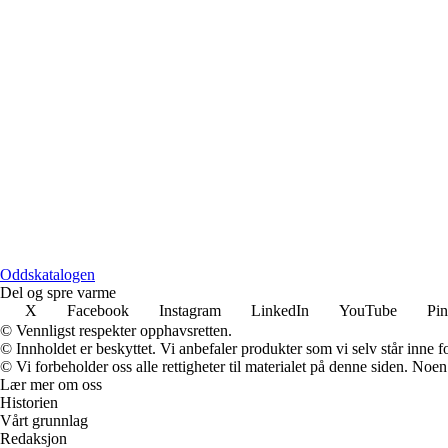
Oddskatalogen
Del og spre varme
X
Facebook
Instagram
LinkedIn
YouTube
Pin
© Vennligst respekter opphavsretten.
© Innholdet er beskyttet. Vi anbefaler produkter som vi selv står inne 
© Vi forbeholder oss alle rettigheter til materialet på denne siden. Noe
Lær mer om oss
Historien
Vårt grunnlag
Redaksjon