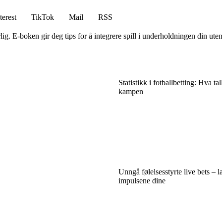
terest
TikTok
Mail
RSS
. E-boken gir deg tips for å integrere spill i underholdningen din uten
Statistikk i fotballbetting: Hva t
kampen
Unngå følelsesstyrte live bets – 
impulsene dine