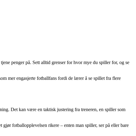
ene penger på. Sett alltid grenser for hvor mye du spiller for, og se
om mer engasjerte fotballfans fordi de lærer å se spillet fra flere
ing. Det kan være en taktisk justering fra treneren, en spiller som
gjør fotballopplevelsen rikere – enten man spiller, ser på eller bare