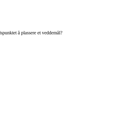
idspunktet å plassere et veddemål?