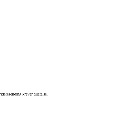
ideresending krever tillatelse.