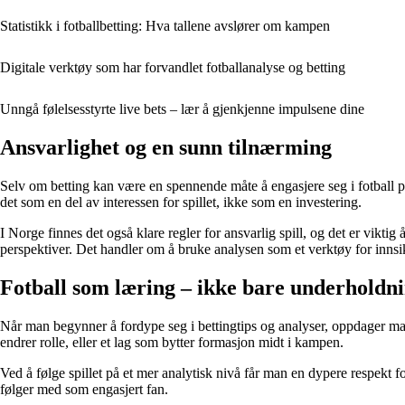
Statistikk i fotballbetting: Hva tallene avslører om kampen
Digitale verktøy som har forvandlet fotballanalyse og betting
Unngå følelsesstyrte live bets – lær å gjenkjenne impulsene dine
Ansvarlighet og en sunn tilnærming
Selv om betting kan være en spennende måte å engasjere seg i fotball på,
det som en del av interessen for spillet, ikke som en investering.
I Norge finnes det også klare regler for ansvarlig spill, og det er viktig
perspektiver. Det handler om å bruke analysen som et verktøy for innsik
Fotball som læring – ikke bare underholdn
Når man begynner å fordype seg i bettingtips og analyser, oppdager man r
endrer rolle, eller et lag som bytter formasjon midt i kampen.
Ved å følge spillet på et mer analytisk nivå får man en dypere respekt f
følger med som engasjert fan.