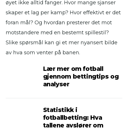
øyet ikke alltid fanger. Hvor mange sjanser
skaper et lag per kamp? Hvor effektivt er det
foran mål? Og hvordan presterer det mot
motstandere med en bestemt spillestil?
Slike spørsmål kan gi et mer nyansert bilde
av hva som venter på banen.
Lær mer om fotball
gjennom bettingtips og
analyser
Statistikk i
fotballbetting: Hva
tallene avslører om