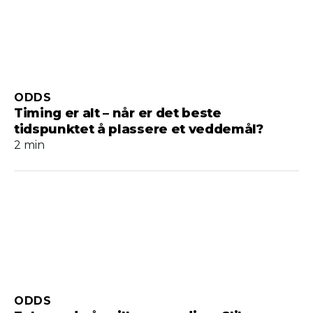
ODDS
Timing er alt – når er det beste
tidspunktet å plassere et veddemål?
2 min
ODDS