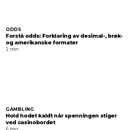
ODDS
Forstå odds: Forklaring av desimal-, brøk-
og amerikanske formater
2 min
GAMBLING
Hold hodet kaldt når spenningen stiger
ved casinobordet
6 min