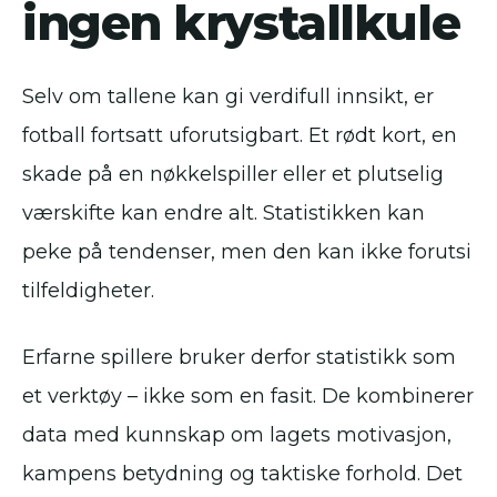
ingen krystallkule
Selv om tallene kan gi verdifull innsikt, er
fotball fortsatt uforutsigbart. Et rødt kort, en
skade på en nøkkelspiller eller et plutselig
værskifte kan endre alt. Statistikken kan
peke på tendenser, men den kan ikke forutsi
tilfeldigheter.
Erfarne spillere bruker derfor statistikk som
et verktøy – ikke som en fasit. De kombinerer
data med kunnskap om lagets motivasjon,
kampens betydning og taktiske forhold. Det