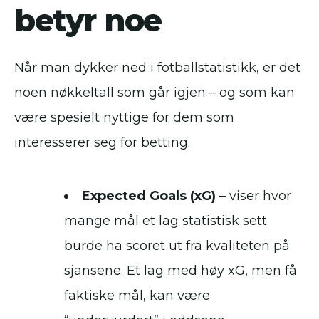
betyr noe
Når man dykker ned i fotballstatistikk, er det
noen nøkkeltall som går igjen – og som kan
være spesielt nyttige for dem som
interesserer seg for betting.
Expected Goals (xG)
– viser hvor
mange mål et lag statistisk sett
burde ha scoret ut fra kvaliteten på
sjansene. Et lag med høy xG, men få
faktiske mål, kan være