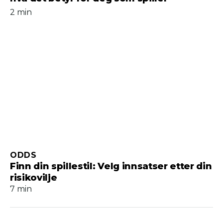
2 min
ODDS
Finn din spillestil: Velg innsatser etter din
risikovilje
7 min