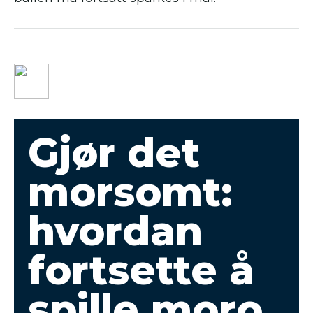
Gjør det
morsomt:
hvordan
fortsette å
spille moro